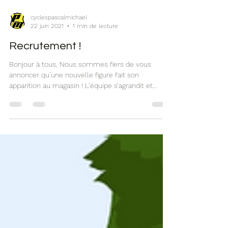
cyclespascalmichael
22 juin 2021
1 min de lecture
Recrutement !
Bonjour à tous, Nous sommes fiers de vous
annoncer qu’une nouvelle figure fait son
apparition au magasin ! L’équipe s’agrandit et
nous...