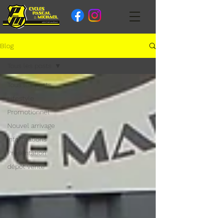
Blog
Tous les posts
Tous les posts
Lifestyle
Promotionnel
Nouvel arrivage
Informations
Présentation
dépôt vente