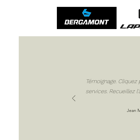
Témoignage. Cliquez po
services. Recueillez l
Jean M