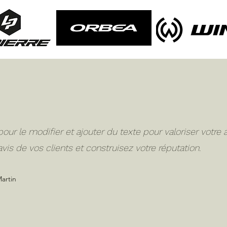
ur le modifier et ajouter du texte pour valoriser votre a
'avis de vos clients et construisez votre réputation.
artin