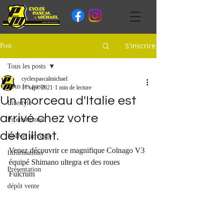
S'inscrire
Post
Tous les posts
cyclespascalmichael
Tous les posts
17 sept. 2021
1 min de lecture
Un morceau d'Italie est
Lifestyle
arrivé chez votre
Promotionnel
détaillant.
Nouvel arrivage
Venez découvrir ce magnifique Colnago V3 
Informations
équipé Shimano ultegra et des roues 
Présentation
Fulcrum 
dépôt vente